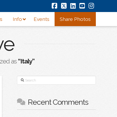
Facebook
X
LinkedIn
YouTube
Instagr
s
Info
Events
Share Photos
ve
rized as
“Italy”
Search
Recent Comments