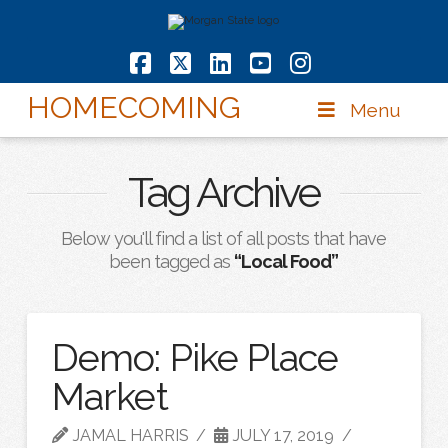
Facebook
X
LinkedIn
YouTube
Instagram
HOMECOMING
Menu
Tag Archive
Below you'll find a list of all posts that have
been tagged as
“Local Food”
Demo: Pike Place
Market
JAMAL HARRIS
JULY 17, 2019